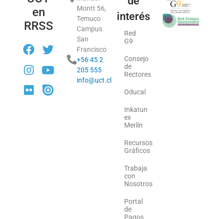
de
Montt 56,
en
interés
Temuco
RRSS
Campus
Red
San
G9
Francisco
Consejo
+56 45 2
de
205 555
Rectores
info@uct.cl
Oducal
Inkatun
ex
Merlín
Recursos
Gráficos
Trabaja
con
Nosotros
Portal
de
Pagos